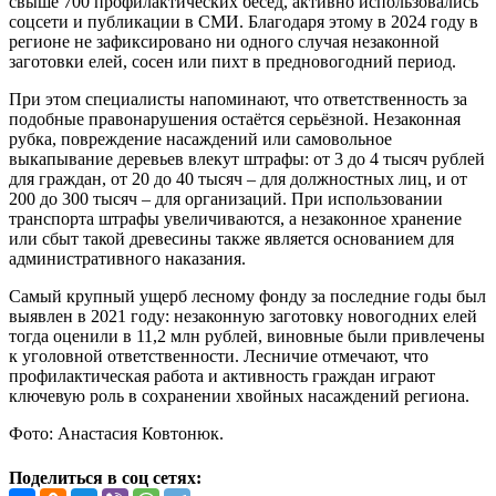
свыше 700 профилактических бесед, активно использовались
соцсети и публикации в СМИ. Благодаря этому в 2024 году в
регионе не зафиксировано ни одного случая незаконной
заготовки елей, сосен или пихт в предновогодний период.
При этом специалисты напоминают, что ответственность за
подобные правонарушения остаётся серьёзной. Незаконная
рубка, повреждение насаждений или самовольное
выкапывание деревьев влекут штрафы: от 3 до 4 тысяч рублей
для граждан, от 20 до 40 тысяч – для должностных лиц, и от
200 до 300 тысяч – для организаций. При использовании
транспорта штрафы увеличиваются, а незаконное хранение
или сбыт такой древесины также является основанием для
административного наказания.
Самый крупный ущерб лесному фонду за последние годы был
выявлен в 2021 году: незаконную заготовку новогодних елей
тогда оценили в 11,2 млн рублей, виновные были привлечены
к уголовной ответственности. Лесничие отмечают, что
профилактическая работа и активность граждан играют
ключевую роль в сохранении хвойных насаждений региона.
Фото: Анастасия Ковтонюк.
Поделиться в соц сетях: