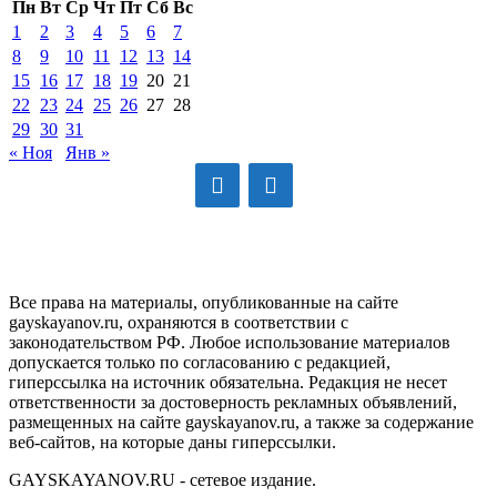
Пн
Вт
Ср
Чт
Пт
Сб
Вс
1
2
3
4
5
6
7
8
9
10
11
12
13
14
15
16
17
18
19
20
21
22
23
24
25
26
27
28
29
30
31
« Ноя
Янв »
GAYSKAYANOV.RU
Все права на материалы, опубликованные на сайте
gayskayanov.ru, охраняются в соответствии с
законодательством РФ. Любое использование материалов
допускается только по согласованию с редакцией,
гиперссылка на источник обязательна. Редакция не несет
ответственности за достоверность рекламных объявлений,
размещенных на сайте gayskayanov.ru, а также за содержание
веб-сайтов, на которые даны гиперссылки.
GAYSKAYANOV.RU - сетевое издание.