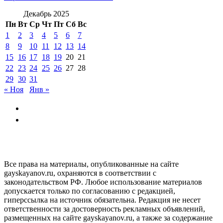
Декабрь 2025
Пн
Вт
Ср
Чт
Пт
Сб
Вс
1
2
3
4
5
6
7
8
9
10
11
12
13
14
15
16
17
18
19
20
21
22
23
24
25
26
27
28
29
30
31
« Ноя
Янв »
GAYSKAYANOV.RU
Все права на материалы, опубликованные на сайте
gayskayanov.ru, охраняются в соответствии с
законодательством РФ. Любое использование материалов
допускается только по согласованию с редакцией,
гиперссылка на источник обязательна. Редакция не несет
ответственности за достоверность рекламных объявлений,
размещенных на сайте gayskayanov.ru, а также за содержание