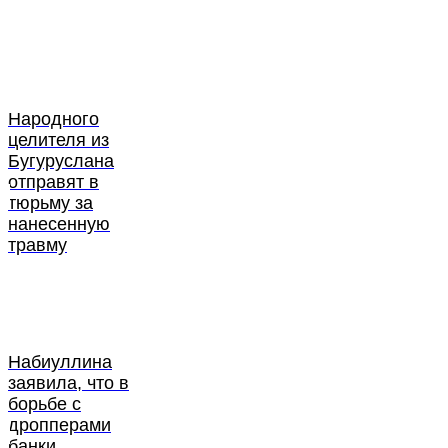
Народного
целителя из
Бугуруслана
отправят в
тюрьму за
нанесенную
травму
Набиуллина
заявила, что в
борьбе с
дропперами
банки