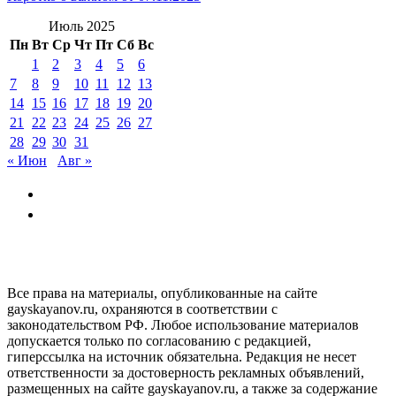
Июль 2025
Пн
Вт
Ср
Чт
Пт
Сб
Вс
1
2
3
4
5
6
7
8
9
10
11
12
13
14
15
16
17
18
19
20
21
22
23
24
25
26
27
28
29
30
31
« Июн
Авг »
GAYSKAYANOV.RU
Все права на материалы, опубликованные на сайте
gayskayanov.ru, охраняются в соответствии с
законодательством РФ. Любое использование материалов
допускается только по согласованию с редакцией,
гиперссылка на источник обязательна. Редакция не несет
ответственности за достоверность рекламных объявлений,
размещенных на сайте gayskayanov.ru, а также за содержание