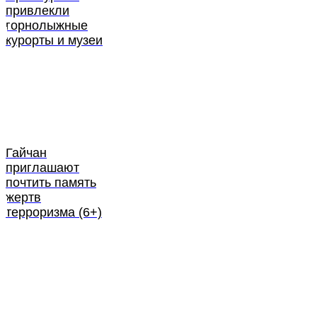
привлекли
горнолыжные
курорты и музеи
Гайчан
приглашают
почтить память
жертв
терроризма (6+)