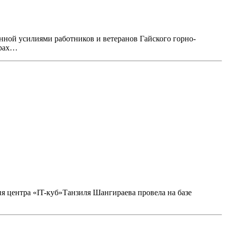
нной усилиями работников и ветеранов Гайского горно-
нрах…
ия центра «IT-куб»Танзиля Шангираева провела на базе