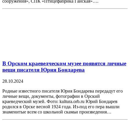
сооружения», СПК «Птицефабрика Гайская»….
В Орском краеведческом музее появятся личные
вещи писателя Юрия Бондарева
28.10.2024
Родные известного писателя Юрия Бондарева передадут его
личные вещи, документы, фотографии в Орский
краеведческий музей. Фото: kultura.orb.ru Юрий Бондарев
родился в Орске весной 1924 года. Из-под его пера вышли
знаменитые всем со школьной скамьи произведения…