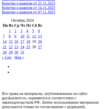
Коротко о важном от 21.11.2025
Коротко о важном от 14.11.2025
Коротко о важном от 07.11.2025
Октябрь 2024
Пн
Вт
Ср
Чт
Пт
Сб
Вс
1
2
3
4
5
6
7
8
9
10
11
12
13
14
15
16
17
18
19
20
21
22
23
24
25
26
27
28
29
30
31
« Сен
Ноя »
GAYSKAYANOV.RU
Все права на материалы, опубликованные на сайте
gayskayanov.ru, охраняются в соответствии с
законодательством РФ. Любое использование материалов
допускается только по согласованию с редакцией,