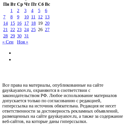
Пн
Вт
Ср
Чт
Пт
Сб
Вс
1
2
3
4
5
6
7
8
9
10
11
12
13
14
15
16
17
18
19
20
21
22
23
24
25
26
27
28
29
30
31
« Сен
Ноя »
GAYSKAYANOV.RU
Все права на материалы, опубликованные на сайте
gayskayanov.ru, охраняются в соответствии с
законодательством РФ. Любое использование материалов
допускается только по согласованию с редакцией,
гиперссылка на источник обязательна. Редакция не несет
ответственности за достоверность рекламных объявлений,
размещенных на сайте gayskayanov.ru, а также за содержание
веб-сайтов, на которые даны гиперссылки.