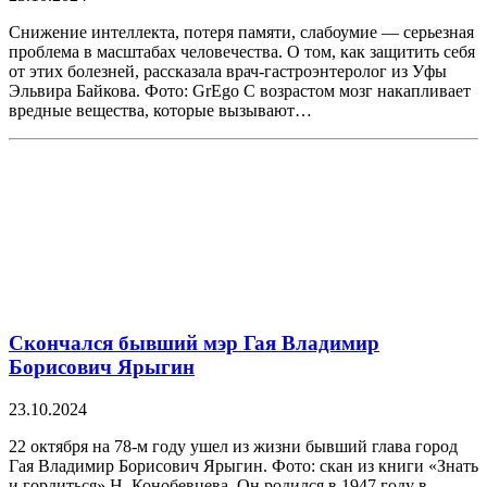
Снижение интеллекта, потеря памяти, слабоумие — серьезная
проблема в масштабах человечества. О том, как защитить себя
от этих болезней, рассказала врач-гастроэнтеролог из Уфы
Эльвира Байкова. Фото: GrEgo С возрастом мозг накапливает
вредные вещества, которые вызывают…
Скончался бывший мэр Гая Владимир
Борисович Ярыгин
23.10.2024
22 октября на 78-м году ушел из жизни бывший глава город
Гая Владимир Борисович Ярыгин. Фото: скан из книги «Знать
и гордиться» Н. Конобевцева. Он родился в 1947 году в